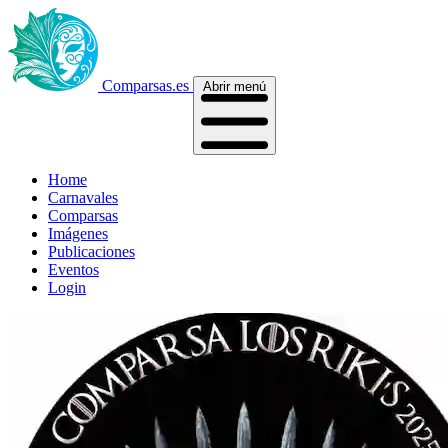
Comparsas.es
Abrir menú
Home
Carnavales
Comparsas
Imágenes
Publicaciones
Eventos
Login