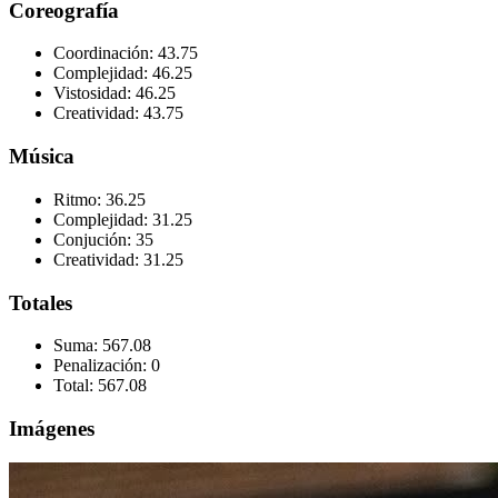
Coreografía
Coordinación:
43.75
Complejidad:
46.25
Vistosidad:
46.25
Creatividad:
43.75
Música
Ritmo:
36.25
Complejidad:
31.25
Conjución:
35
Creatividad:
31.25
Totales
Suma:
567.08
Penalización:
0
Total:
567.08
Imágenes