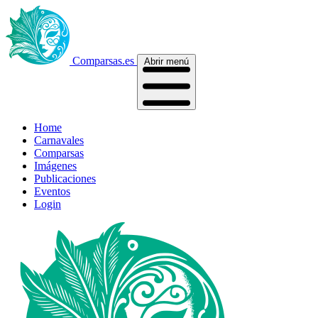
Comparsas.es
Abrir menú
Home
Carnavales
Comparsas
Imágenes
Publicaciones
Eventos
Login